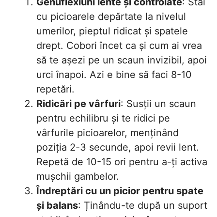
Genuflexiuni lente și controlate
: Stai
cu picioarele depărtate la nivelul
umerilor, pieptul ridicat și spatele
drept. Cobori încet ca și cum ai vrea
să te așezi pe un scaun invizibil, apoi
urci înapoi. Azi e bine să faci 8-10
repetări.
Ridicări pe vârfuri
: Susții un scaun
pentru echilibru și te ridici pe
vârfurile picioarelor, menținând
poziția 2-3 secunde, apoi revii lent.
Repetă de 10-15 ori pentru a-ți activa
mușchii gambelor.
Îndreptări cu un picior pentru spate
și balans
: Ținându-te după un suport