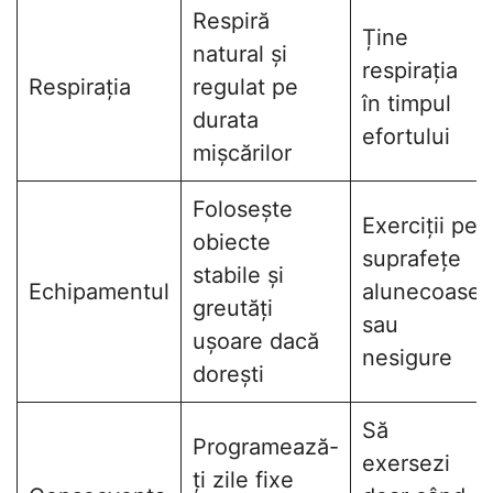
Respiră
Ține
natural și
respirația
Respirația
regulat pe
în timpul
durata
efortului
mișcărilor
Folosește
Exerciții pe
obiecte
suprafețe
stabile și
Echipamentul
alunecoase
greutăți
sau
ușoare dacă
nesigure
dorești
Să
Programează-
exersezi
ți zile fixe