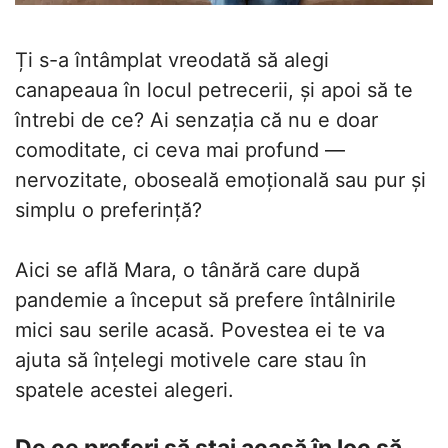
Ți s-a întâmplat vreodată să alegi
canapeaua în locul petrecerii, și apoi să te
întrebi de ce? Ai senzația că nu e doar
comoditate, ci ceva mai profund —
nervozitate, oboseală emoțională sau pur și
simplu o preferință?
Aici se află Mara, o tânără care după
pandemie a început să prefere întâlnirile
mici sau serile acasă. Povestea ei te va
ajuta să înțelegi motivele care stau în
spatele acestei alegeri.
De ce preferi să stai acasă în loc să