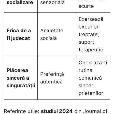
socializare
senzorială
scurte
Exersează
expuneri
Frica de a
Anxietate
treptate,
fi judecat
socială
suport
terapeutic
Onorează-ți
Plăcerea
rutina,
Preferință
sinceră a
comunică
autentică
singurătății
sincer
prietenilor
Referințe utile:
studiul 2024
din Journal of