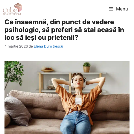
Sari
Menu
la
Ce înseamnă, din punct de vedere
conținut
psihologic, să preferi să stai acasă în
loc să ieși cu prietenii?
4 martie 2026
de
Elena Dumitrescu