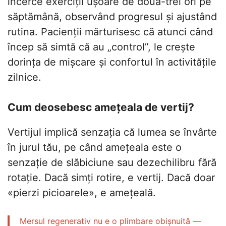
încerce exerciții ușoare de două-trei ori pe
săptămână, observând progresul și ajustând
rutina. Pacienții mărturisesc că atunci când
încep să simtă că au „control”, le crește
dorința de mișcare și confortul în activitățile
zilnice.
Cum deosebesc amețeala de vertij?
Vertijul implică senzația că lumea se învârte
în jurul tău, pe când amețeala este o
senzație de slăbiciune sau dezechilibru fără
rotație. Dacă simți rotire, e vertij. Dacă doar
«pierzi picioarele», e amețeală.
Mersul regenerativ nu e o plimbare obișnuită —