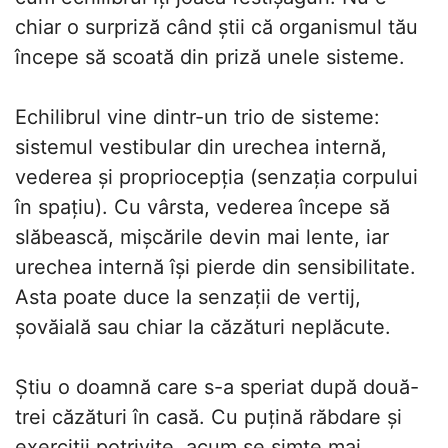
chiar o surpriză când știi că organismul tău
începe să scoată din priză unele sisteme.
Echilibrul vine dintr-un trio de sisteme:
sistemul vestibular din urechea internă,
vederea și propriocepția (senzația corpului
în spațiu). Cu vârsta, vederea începe să
slăbească, mișcările devin mai lente, iar
urechea internă își pierde din sensibilitate.
Asta poate duce la senzații de vertij,
șovăială sau chiar la căzături neplăcute.
Știu o doamnă care s-a speriat după două-
trei căzături în casă. Cu puțină răbdare și
exerciții potrivite, acum se simte mai