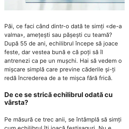
Păi, ce faci când dintr-o dată te simți «de-a
valma», amețești sau pășești cu teamă?
După 55 de ani, echilibrul începe să joace
feste, dar vestea bună e că poți să îl
antrenezi ca pe un mușchi. Hai să vedem o
mișcare simplă care previne căderile și-ți
redă încrederea de a te mișca fără frică.
De ce se strică echilibrul odată cu
vârsta?
Pe măsură ce trec anii, se întâmplă să simți
cum echilibrul îți joacă festișaguri. Nu e