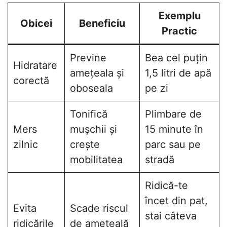
Exemplu
Obicei
Beneficiu
Practic
Previne
Bea cel puțin
Hidratare
amețeala și
1,5 litri de apă
corectă
oboseala
pe zi
Tonifică
Plimbare de
Mers
mușchii și
15 minute în
zilnic
crește
parc sau pe
mobilitatea
stradă
Ridică-te
încet din pat,
Evita
Scade riscul
stai câteva
ridicările
de amețeală