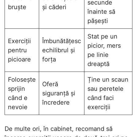
secunde
bruște
și căderi
înainte să
pășești
Stat pe un
Exerciții
Îmbunătățesc
picior, mers
pentru
echilibrul și
pe linie
picioare
forța
dreaptă
Folosește
Ține un scaun
Oferă
sprijin
sau peretele
siguranță și
când e
când faci
încredere
nevoie
exerciții
De multe ori, în cabinet, recomand să