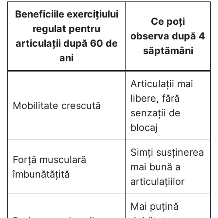
Beneficiile exercițiului
Ce poți
regulat pentru
observa după 4
articulații după 60 de
săptămâni
ani
Articulații mai
libere, fără
Mobilitate crescută
senzații de
blocaj
Simți susținerea
Forță musculară
mai bună a
îmbunătățită
articulațiilor
Mai puțină