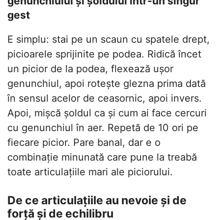
genunchiului și șoldului într-un singur
gest
E simplu: stai pe un scaun cu spatele drept,
picioarele sprijinite pe podea. Ridică încet
un picior de la podea, flexează ușor
genunchiul, apoi rotește glezna prima dată
în sensul acelor de ceasornic, apoi invers.
Apoi, mișcă șoldul ca și cum ai face cercuri
cu genunchiul în aer. Repetă de 10 ori pe
fiecare picior. Pare banal, dar e o
combinație minunată care pune la treabă
toate articulațiile mari ale piciorului.
De ce articulațiile au nevoie și de
forță și de echilibru