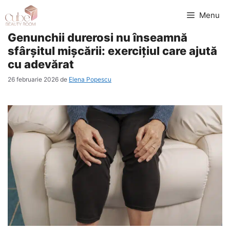
Sari
Menu
la
Genunchii durerosi nu înseamnă
conținut
sfârșitul mișcării: exercițiul care ajută
cu adevărat
26 februarie 2026
de
Elena Popescu