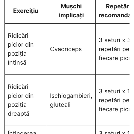
Mușchi
Repetări
Exercițiu
implicați
recomanda
Ridicări
3 seturi x 3
picior din
Cvadriceps
repetări pe
poziția
fiecare picio
întinsă
Ridicări
3 seturi x 10
picior din
Ischiogambieri,
repetări pe
poziția
gluteali
fiecare picio
dreaptă
Întinderea
3 seturi x 10