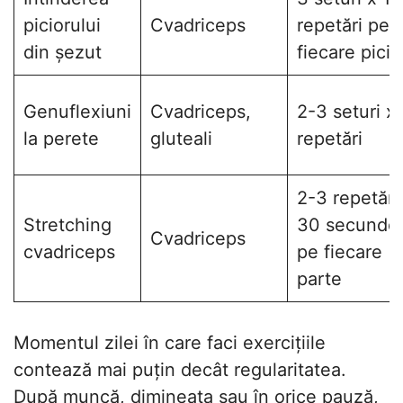
piciorului
Cvadriceps
repetări pe
din șezut
fiecare picio
Genuflexiuni
Cvadriceps,
2-3 seturi x
la perete
gluteali
repetări
2-3 repetări
Stretching
30 secunde
Cvadriceps
cvadriceps
pe fiecare
parte
Momentul zilei în care faci exercițiile
contează mai puțin decât regularitatea.
După muncă, dimineața sau în orice pauză,