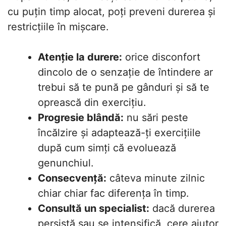
cu puțin timp alocat, poți preveni durerea și
restricțiile în mișcare.
Atenție la durere:
orice disconfort
dincolo de o senzație de întindere ar
trebui să te pună pe gânduri și să te
oprească din exercițiu.
Progresie blândă:
nu sări peste
încălzire și adaptează-ți exercițiile
după cum simți că evoluează
genunchiul.
Consecvență:
câteva minute zilnic
chiar chiar fac diferența în timp.
Consultă un specialist:
dacă durerea
persistă sau se intensifică, cere ajutor