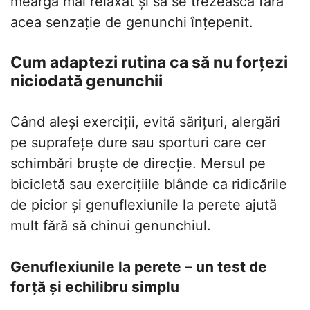
meargă mai relaxat și să se trezească fără
acea senzație de genunchi înțepenit.
Cum adaptezi rutina ca să nu forțezi
niciodată genunchii
Când aleși exerciții, evită sărițuri, alergări
pe suprafețe dure sau sporturi care cer
schimbări bruște de direcție. Mersul pe
bicicletă sau exercițiile blânde ca ridicările
de picior și genuflexiunile la perete ajută
mult fără să chinui genunchiul.
Genuflexiunile la perete – un test de
forță și echilibru simplu