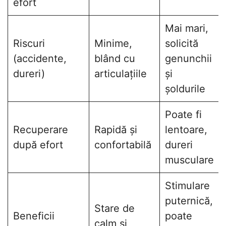
efort
Mai mari,
Riscuri
Minime,
solicită
(accidente,
blând cu
genunchii
dureri)
articulațiile
și
șoldurile
Poate fi
Recuperare
Rapidă și
lentoare,
după efort
confortabilă
dureri
musculare
Stimulare
puternică,
Stare de
Beneficii
poate
calm și