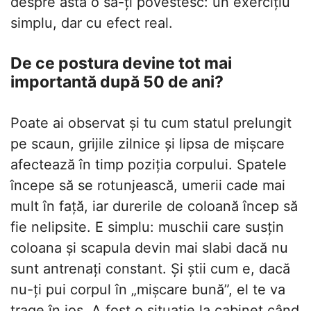
despre asta o să-ți povestesc: un exercițiu
simplu, dar cu efect real.
De ce postura devine tot mai
importantă după 50 de ani?
Poate ai observat și tu cum statul prelungit
pe scaun, grijile zilnice și lipsa de mișcare
afectează în timp poziția corpului. Spatele
începe să se rotunjească, umerii cade mai
mult în față, iar durerile de coloană încep să
fie nelipsite. E simplu: muschii care susțin
coloana și scapula devin mai slabi dacă nu
sunt antrenați constant. Și știi cum e, dacă
nu-ți pui corpul în „mișcare bună”, el te va
trage în jos. A fost o situație la cabinet când