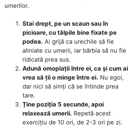
umerilor.
Stai drept, pe un scaun sau în
picioare, cu tălpile bine fixate pe
podea.
Ai grijă ca urechile să fie
aliniate cu umerii, iar bărbia să nu fie
ridicată prea sus.
Adună omoplații între ei, ca și cum ai
vrea să ții o minge între ei.
Nu egoi,
dar nici să simți că se întinde prea
tare.
Ține poziția 5 secunde, apoi
relaxează umerii.
Repetă acest
exercițiu de 10 ori, de 2-3 ori pe zi.