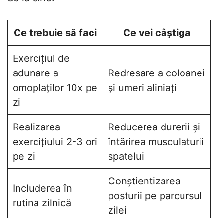
Ce trebuie să faci
Ce vei câștiga
Exercițiul de
adunare a
Redresare a coloanei
omoplaților 10x pe
și umeri aliniați
zi
Realizarea
Reducerea durerii și
exercițiului 2-3 ori
întărirea musculaturii
pe zi
spatelui
Conștientizarea
Includerea în
posturii pe parcursul
rutina zilnică
zilei