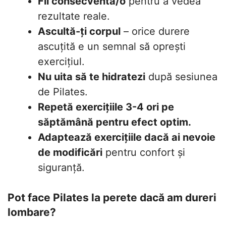
Fii consecventă/o
pentru a vedea
rezultate reale.
Ascultă-ți corpul
– orice durere
ascuțită e un semnal să oprești
exercițiul.
Nu uita să te hidratezi
după sesiunea
de Pilates.
Repetă exercițiile 3-4 ori pe
săptămână pentru efect optim.
Adaptează exercițiile dacă ai nevoie
de modificări
pentru confort și
siguranță.
Pot face Pilates la perete dacă am dureri
lombare?