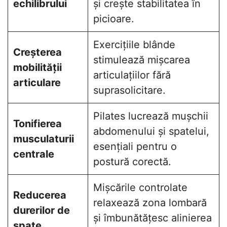
echilibrului
și crește stabilitatea în
picioare.
Exercițiile blânde
Creșterea
stimulează mișcarea
mobilității
articulațiilor fără
articulare
suprasolicitare.
Pilates lucrează mușchii
Tonifierea
abdomenului și spatelui,
musculaturii
esențiali pentru o
centrale
postură corectă.
Mișcările controlate
Reducerea
relaxează zona lombară
durerilor de
și îmbunătățesc alinierea
spate