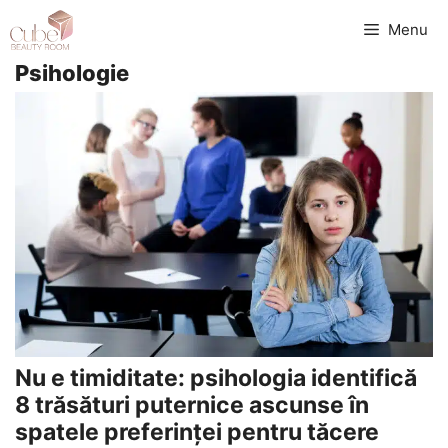
Sari
Menu
la
Psihologie
conținut
Nu e timiditate: psihologia identifică
8 trăsături puternice ascunse în
spatele preferinței pentru tăcere