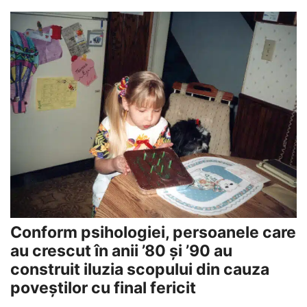
Conform psihologiei, persoanele care
au crescut în anii ’80 și ’90 au
construit iluzia scopului din cauza
poveștilor cu final fericit