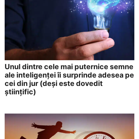
Unul dintre cele mai puternice semne
ale inteligenței îi surprinde adesea pe
cei din jur (deși este dovedit
științific)