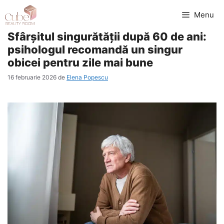
Sari
Menu
la
Sfârșitul singurătății după 60 de ani:
conținut
psihologul recomandă un singur
obicei pentru zile mai bune
16 februarie 2026
de
Elena Popescu