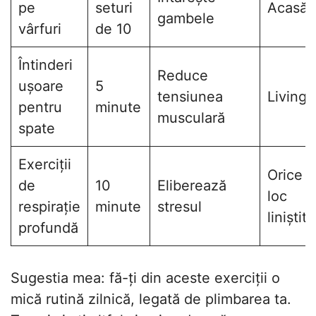
pe
seturi
Acasă
gambele
vârfuri
de 10
Întinderi
Reduce
ușoare
5
tensiunea
Living
pentru
minute
musculară
spate
Exerciții
Orice
de
10
Eliberează
loc
respirație
minute
stresul
liniștit
profundă
Sugestia mea: fă-ți din aceste exerciții o
mică rutină zilnică, legată de plimbarea ta.