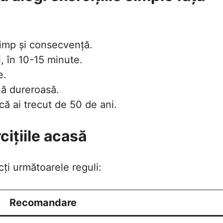
timp și consecvență.
i, în 10-15 minute.
e.
nă dureroasă.
că ai trecut de 50 de ani.
cițiile acasă
cți următoarele reguli:
Recomandare