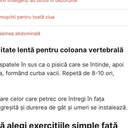
ii inteligenți au biroul în dezordine
 mușchii pentru toată ziua
grăsimea abdominală
bilitate lentă pentru coloana vertebrală
 spatele în sus ca o pisică care se întinde, apoi
, formând curba vacii. Repetă de 8-10 ori,
re celor care petrec ore întregi în fața
greșită și durerea de gât și umeri se instalează.
 alegi exercițiile simple față