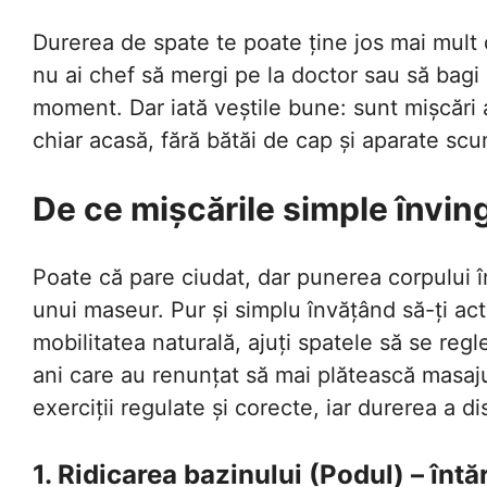
Durerea de spate te poate ține jos mai mult
nu ai chef să mergi pe la doctor sau să bagi
moment. Dar iată veștile bune: sunt mișcări 
chiar acasă, fără bătăi de cap și aparate sc
De ce mișcările simple învin
Poate că pare ciudat, dar punerea corpului 
unui maseur. Pur și simplu învățând să-ți acti
mobilitatea naturală, ajuți spatele să se reg
ani care au renunțat să mai plătească masa
exerciții regulate și corecte, iar durerea a 
1. Ridicarea bazinului (Podul) – înt