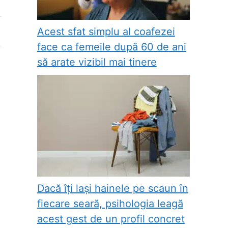
Acest sfat simplu al coafezei
face ca femeile după 60 de ani
să arate vizibil mai tinere
Dacă îți lași hainele pe scaun în
fiecare seară, psihologia leagă
acest gest de un profil concret