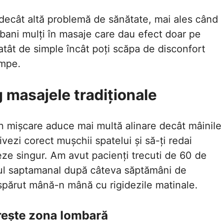
 decât altă problemă de sănătate, mai ales când
 bani mulți în masaje care dau efect doar pe
atât de simple încât poți scăpa de disconfort
umpe.
g masajele tradiționale
în mișcare aduce mai multă alinare decât mâinil
vezi corect mușchii spatelui și să-ți redai
leze singur. Am avut pacienți trecuti de 60 de
jul saptamanal după câteva săptămâni de
dispărut mână-n mână cu rigidezile matinale.
ărește zona lombară