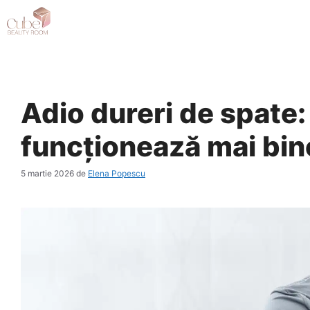
Sari
la
conținut
Adio dureri de spate:
funcționează mai bin
5 martie 2026
de
Elena Popescu