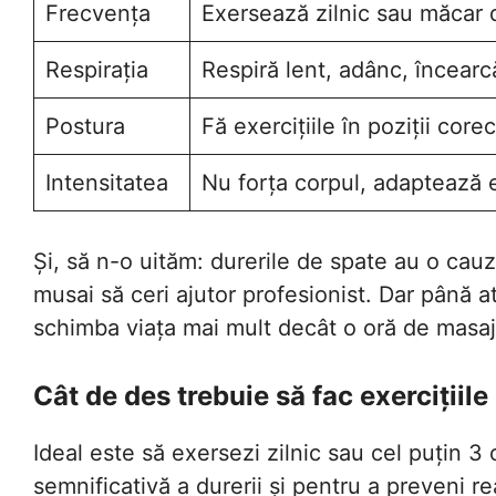
Frecvența
Exersează zilnic sau măcar 
Respirația
Respiră lent, adânc, încearc
Postura
Fă exercițiile în poziții core
Intensitatea
Nu forța corpul, adaptează ex
Și, să n-o uităm: durerile de spate au o cau
musai să ceri ajutor profesionist. Dar până at
schimba viața mai mult decât o oră de masaj
Cât de des trebuie să fac exercițiil
Ideal este să exersezi zilnic sau cel puțin 
semnificativă a durerii și pentru a preveni re