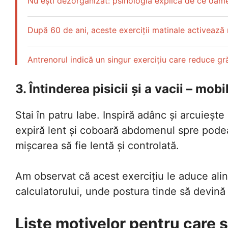
Nu ești dezorganizat: psihologia explică de ce oamen
După 60 de ani, aceste exerciții matinale activează
Antrenorul indică un singur exercițiu care reduce 
3. Întinderea pisicii și a vacii – mo
Stai în patru labe. Inspiră adânc și arcuiește
expiră lent și coboară abdomenul spre podea
mișcarea să fie lentă și controlată.
Am observat că acest exercițiu le aduce alina
calculatorului, unde postura tinde să devină 
Liste motivelor pentru care să