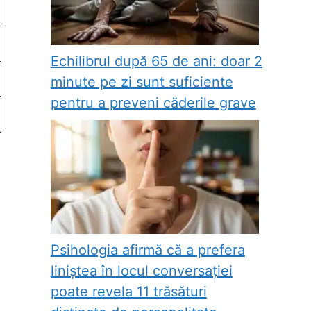
Echilibrul după 65 de ani: doar 2
minute pe zi sunt suficiente
pentru a preveni căderile grave
Psihologia afirmă că a prefera
liniștea în locul conversației
poate revela 11 trăsături