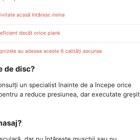
ivitate acasă întăresc inima
eficient decât orice plank
rprizele au adesea aceste 6 calități ascunse
e de disc?
onsulți un specialist înainte de a începe orice
 pentru a reduce presiunea, dar executate greșit
masaj?
culară, dar nu întărește mușchii sau nu