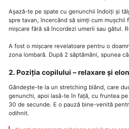
Așază-te pe spate cu genunchii îndoiți și tăl
spre tavan, încercând să simți cum mușchii fe
mișcare fără să încordezi umerii sau gâtul. R
A fost o mișcare revelatoare pentru o doamnă
zona lombară. După 2 săptămâni, spunea că u
2. Poziția copilului – relaxare și el
Gândește-te la un stretching blând, care du
genunchi, apoi lasă-te în față, cu fruntea pe
30 de secunde. E o pauză bine-venită pentru 
odihnit.