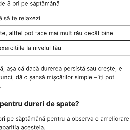
de 3 ori pe săptămână
ă să te relaxezi
cte, altfel pot face mai mult rău decât bine
ercițiile la nivelul tău
ză, așa că dacă durerea persistă sau crește, e
unci, dă o șansă mișcărilor simple – îți pot
.
e pentru dureri de spate?
3 ori pe săptămână pentru a observa o ameliorare
apariția acesteia.