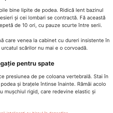
pile bine lipite de podea. Ridică lent bazinul
sieri și cei lombari se contractă. Fă această
epetă de 10 ori, cu pauze scurte între serii.
 care venea la cabinet cu dureri insistente în
rcatul scărilor nu mai e o corvoadă.
ongație pentru spate
ce presiunea de pe coloana vertebrală. Stai în
 podea și brațele întinse înainte. Rămâi acolo
mușchiul rigid, care redevine elastic și