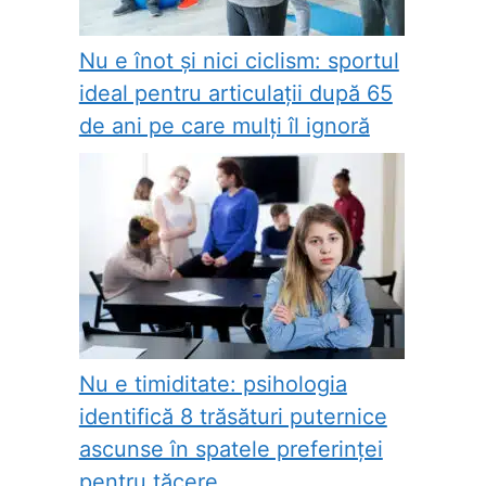
Nu e înot și nici ciclism: sportul
ideal pentru articulații după 65
de ani pe care mulți îl ignoră
e
Nu e timiditate: psihologia
identifică 8 trăsături puternice
ascunse în spatele preferinței
pentru tăcere