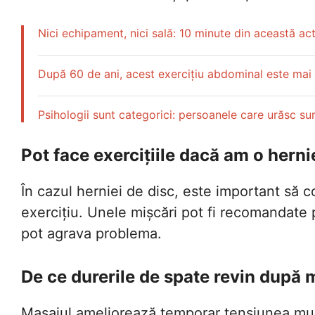
Nici echipament, nici sală: 10 minute din această act
După 60 de ani, acest exercițiu abdominal este mai 
Psihologii sunt categorici: persoanele care urăsc su
Pot face exercițiile dacă am o herni
În cazul herniei de disc, este important să c
exercițiu. Unele mișcări pot fi recomandate
pot agrava problema.
De ce durerile de spate revin după 
Masajul ameliorează temporar tensiunea mus