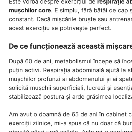
Este vorba despre exercițiul de
respirație 
mușchilor core
. E simplu, fără bătăi de cap 
constant. Dacă mișcările bruște sau antrena
acest exercițiu se potrivește perfect.
De ce funcționează această mișcar
După 60 de ani, metabolismul începe să înce
puțin activi. Respirația abdominală ajută la 
mușchilor profunzi ai abdomenului și ai spatel
solicită mușchii superficiali, lucrezi și esen
stabilizează postura și arde grăsimea localiz
Am avut o doamnă de 65 de ani în cabinet c
exerciții zilnice, mi-a spus că nu doar că bu
obosită când urcă scările. Asta mi-a confirma