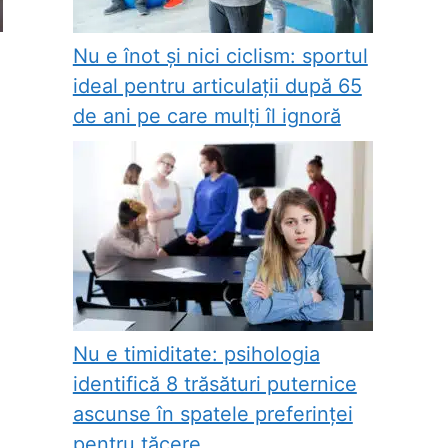
Nu e înot și nici ciclism: sportul
ideal pentru articulații după 65
de ani pe care mulți îl ignoră
Nu e timiditate: psihologia
identifică 8 trăsături puternice
ascunse în spatele preferinței
pentru tăcere