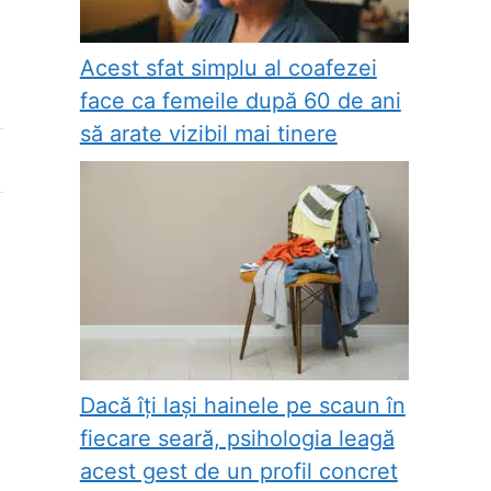
Acest sfat simplu al coafezei
face ca femeile după 60 de ani
să arate vizibil mai tinere
Dacă îți lași hainele pe scaun în
fiecare seară, psihologia leagă
acest gest de un profil concret