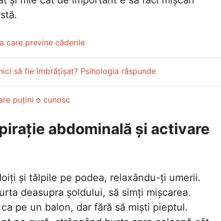
stă.
ea care previne căderile
ici să fie îmbrățișat? Psihologia răspunde
care puțini o cunosc
spirație abdominală și activare
oiți și tălpile pe podea, relaxându-ți umerii.
urta deasupra șoldului, să simți mișcarea.
ca pe un balon, dar fără să miști pieptul.