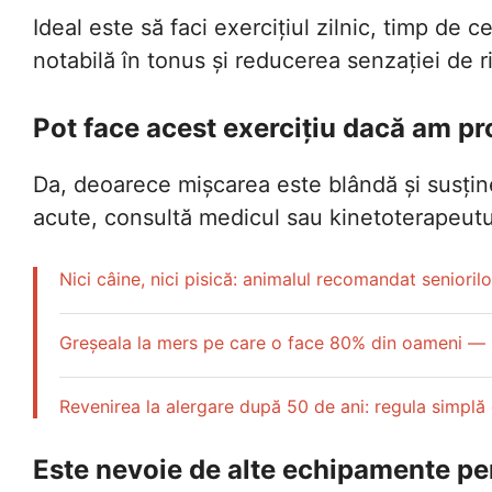
Ideal este să faci exercițiul zilnic, timp de 
notabilă în tonus și reducerea senzației de ri
Pot face acest exercițiu dacă am p
Da, deoarece mișcarea este blândă și susține 
acute, consultă medicul sau kinetoterapeutul
Nici câine, nici pisică: animalul recomandat seniorilo
Greșeala la mers pe care o face 80% din oameni — ș
Revenirea la alergare după 50 de ani: regula simplă c
Este nevoie de alte echipamente pe