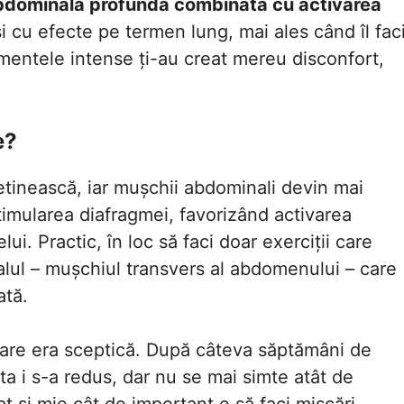
abdominală profundă combinată cu activarea
și cu efecte pe termen lung, mai ales când îl fac
mentele intense ți-au creat mereu disconfort,
e?
tinească, iar mușchii abdominali devin mai
stimularea diafragmei, favorizând activarea
ui. Practic, în loc să faci doar exerciții care
țialul – mușchiul transvers al abdomenului – care
ată.
are era sceptică. După câteva săptămâni de
rta i s-a redus, dar nu se mai simte atât de
t și mie cât de important e să faci mișcări