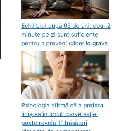
Echilibrul după 65 de ani: doar 2
minute pe zi sunt suficiente
pentru a preveni căderile grave
Psihologia afirmă că a prefera
liniștea în locul conversației
poate revela 11 trăsături