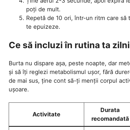
Ține aerul 2-3 secunde, apoi expiră l
poți de mult.
Repetă de 10 ori, într-un ritm care să 
te epuizeze.
Ce să incluzi în rutina ta zil
Burta nu dispare așa, peste noapte, dar met
și să îți reglezi metabolismul ușor, fără dure
de mai sus, ține cont să-ți menții corpul activ
ușoare.
Durata
Activitate
recomandată