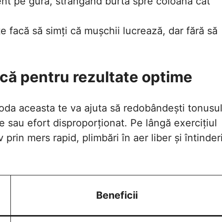
ent pe gură, strângând burta spre coloană cât
te facă să simți că mușchii lucrează, dar fără să
nică pentru rezultate optime
oda aceasta te va ajuta să redobândești tonusu
re sau efort disproporționat. Pe lângă exercițiul
 prin mers rapid, plimbări în aer liber și întinder
Beneficii